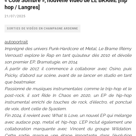
« Coté Sombre », nouvelle vidéo de LE BRAME [hip
hop / Langres]
21/07/2025
SORTIES DE VIDÉOS EN CHAMPAGNE ARDENNE
autoportrait
Imprégné des univers Punk-Hardcore et Metal, Le Brame (Rémy
Verroust) explore le Rap en tant qu’auteur dès 2010 et dévoile
son premier EP, Bramatugie, en 2014.
À partir de 2017, il commence à collaborer avec Osino, puis
Psicky, d’abord sur scène, avant de se lancer en studio en tant
que beatmaker.
Passionné de musiques instrumentales comme le trip-hop et le
post-rock, il sort Ride In Chaos en 2020, un EP de hip-hop
instrumental enrichi de touches de rock, d’électro, et ponctué
de voix, dont celle de Syaolem.
Fin 2024, il revient avec What Is Love, un nouvel EP qui mélange
avec audace pop, metal et hip-hop. L’EP inclut également une
collaboration marquante avec Vincent du groupe Wildation.
Cette sortie marque une étape importante dans l’évolution