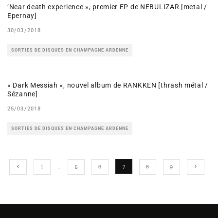
‘Near death experience », premier EP de NEBULIZAR [metal /
Epernay]
30/03/2018
SORTIES DE DISQUES EN CHAMPAGNE ARDENNE
« Dark Messiah », nouvel album de RANKKEN [thrash métal /
Sézanne]
25/03/2018
SORTIES DE DISQUES EN CHAMPAGNE ARDENNE
1
…
5
6
7
8
9