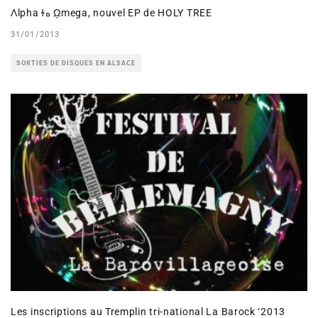
Ʌlpha ɫه ῼmega, nouvel EP de HOLY TREE
31/01/2013
SORTIES DE DISQUES EN ALSACE
Les inscriptions au Tremplin tri-national La Barock ‘2013