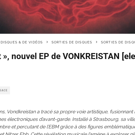
 DISQUES & DE VIDÉOS
SORTIES DE DISQUES
SORTIES DE DISQ
it », nouvel EP de VONKREISTAN [ele
LSACE
ans, Vondkreistan a tracé sa propre voie artistique, fusionnant
mes électroniques d’avant-garde. Installé à Strasbourg, sa vill
ombre et percutant de l’EBM grâce à des figures emblématique
 et Nitzer Ebb. Cette révélation musicale l’amène à explorer p