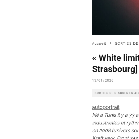
Accueil
SORTIES DE
« White lim
Strasbourg]
13/01/2026
SORTIES DE DISQUES EN A
autoportrait
Né à Tunis il y a 33 
industrielles et ryth
en 2008 l’univers s
Kraftwerk, Front 242