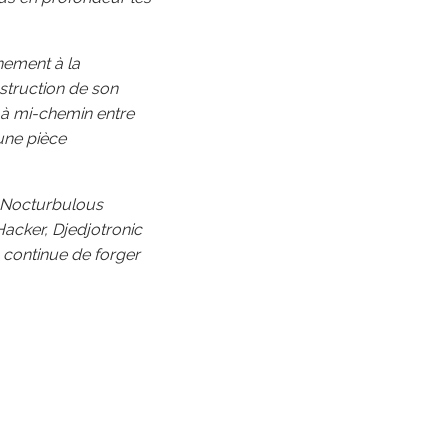
nement à la
nstruction de son
 à mi-chemin entre
une pièce
t Nocturbulous
Hacker, Djedjotronic
 continue de forger