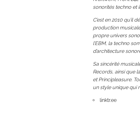
sonorités techno et i
C’est en 2010 qu’il 
production musicale. 
propre univers sono
l’EBM, la techno so
d’architecture sonor
Sa sincérité musica
Records, ainsi que l
et Principleasure. T
un style unique qui
linktr.ee