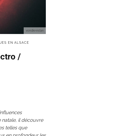
vondkreistan
UES EN ALSACE
ctro /
 influences
e natale, il découvre
s telles que
lus en profondeur les