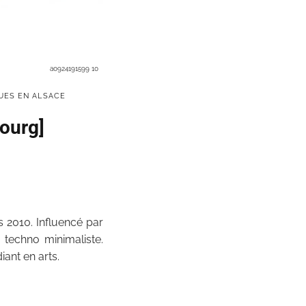
a0924191599 10
UES EN ALSACE
bourg]
 2010. Influencé par
 techno minimaliste.
iant en arts.