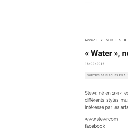
Accueil
SORTIES DE
« Water », 
18/02/2016
SORTIES DE DISQUES EN A
Slewr, né en 1997, 
différents styles m
Intéressé par les arts
www.slewr.com
facebook