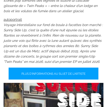
icônes pop sombres des eighties et illustre la cascade
glissante de « Twin Peaks » – entre la chaleur d’un lodge en
bois et les volutes de fumée dans un atelier glacial.
autoportrait
Voyage interstellaire sur fond de boule à facettes bon marché :
Sunny Side Up, c’est la quête d’une nuit épurée où les étoiles
filantes se réverbèrent à l’infini. Rien de nouveau sur la planète,
juste une voix qui flirte avec la lune autant qu’avec des synthés
planants et des boîtes à rythmes des années 80. Sunny Side
Up est un duo de Metz, actif depuis début 2025. Après une
dizaine de concerts, le groupe sort son premier single/clip
“Twin Peaks” en mai 2026, suivi d’un premier EP en juillet 2026.
PLUS D'INFORMATIONS AU SUJET DE L'ARTISTE