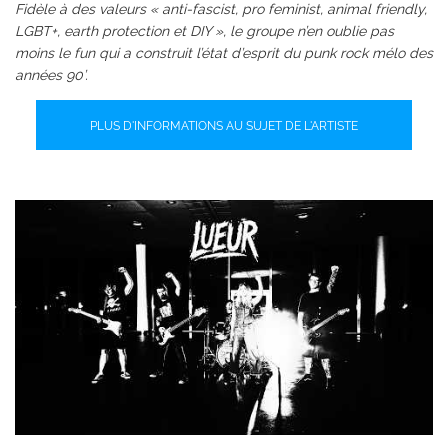
Fidèle à des valeurs « anti-fascist, pro feminist, animal friendly,
LGBT+, earth protection et DIY », le groupe n’en oublie pas
moins le fun qui a construit l’état d’esprit du punk rock mélo des
années 90’.
PLUS D'INFORMATIONS AU SUJET DE L'ARTISTE