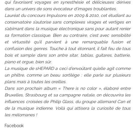
qui favorisent voyages en synesthésie et délicieuses dérives
dans un univers de sons évocateur d’images troublantes.
Lauréat du concours Impulsons en 2009 & 2010, cet étudiant au
conservatoire s’autorise sans complexes virages et vertiges en
s’abîmant dans la musique électronique sans pour autant renier
sa formation classique. Bien au contraire, c’est avec sensibilité
et virtuosité qu’il parvient à une remarquable fusion et
confusion des genres. Touche à tout étonnant, il fait feu de tous
bois et sample dans son antre sitar, tablas, guitares, batterie,
piano et orgue, bien sûr.
La musique de sHEPARD a ceci d’envoûtant qu’elle agit comme
un philtre, comme un beau sortilège : elle parle sur plusieurs
plans mais à toutes les oreilles.
Dans son prochain album « There is no color », élaboré entre
Bruxelles, Strasbourg et sa campagne natale, on découvrira les
influences croisées de Philip Glass, du groupe allemand Can et
de la musique indienne. Voilà qui attisera la curiosité de tous
les mélomanes !
Facebook