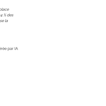
place
44 % des
se la
érée par IA