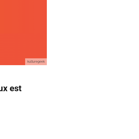
kulturegeek
ux est