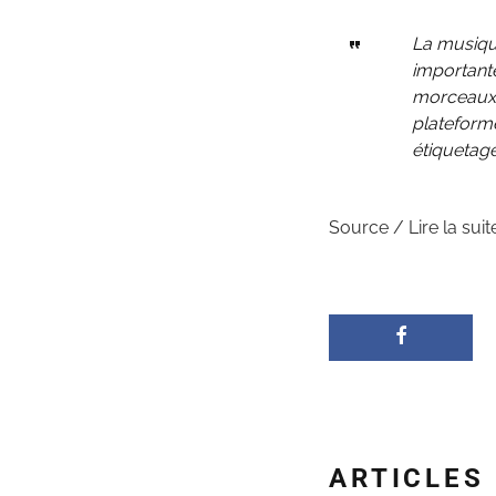
La musique
importante
morceaux,
plateforme
étiquetage
Source / Lire la suit
ARTICLES