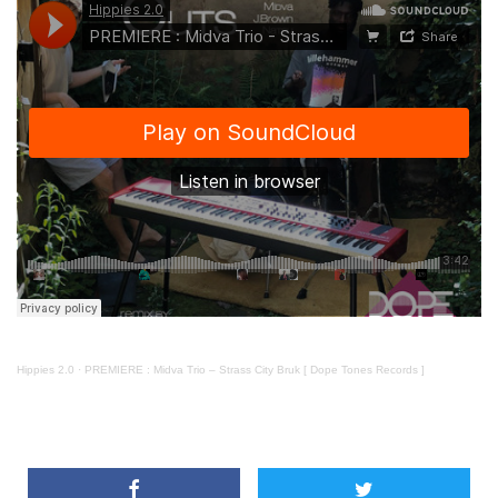
Hippies 2.0
·
PREMIERE : Midva Trio – Strass City Bruk [ Dope Tones Records ]