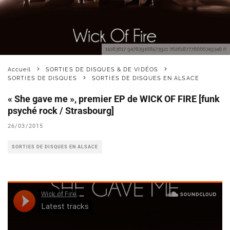
11083617 947839168573921 7626187778666749346 n
Accueil
SORTIES DE DISQUES & DE VIDÉOS
SORTIES DE DISQUES
SORTIES DE DISQUES EN ALSACE
« She gave me », premier EP de WICK OF FIRE [funk
psyché rock / Strasbourg]
26/03/2015
SORTIES DE DISQUES EN ALSACE