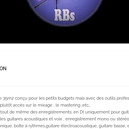
ION
 35m2 conçu pour les petits budgets mais avec des outils profes
utôt accès sur le mixage , le mastering ,etc…
 tout de même des enregistrements; en DI uniquement pour guit
 les guitares acoustiques et voix , enregistrement mono ou stéré
onique, boîte à rythmes,guitare électroacoustique, guitare basse, e