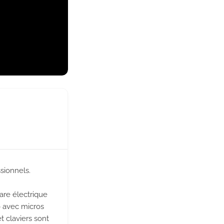
sionnels.
are électrique
o avec micros
t claviers sont