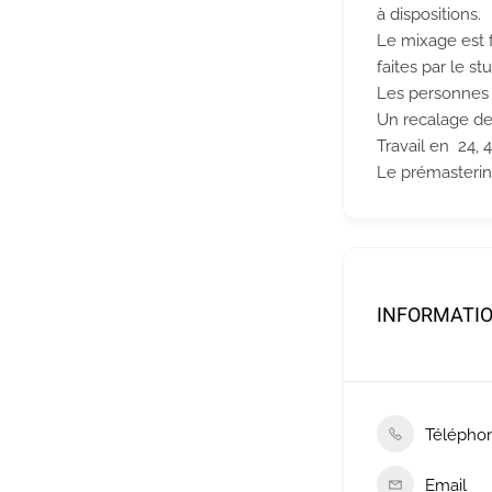
à dispositions.
Le mixage est f
faites par le s
Les personnes q
Un recalage des
Travail en 24, 4
Le prémastering
INFORMATI
Télépho
Email