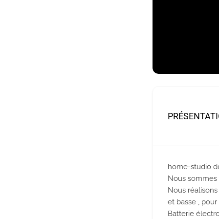
PRÉSENTAT
home-studio de
​Nous sommes pl
Nous réalisons
et basse , pour
Batterie électr