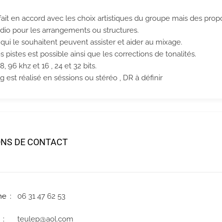
ait en accord avec les choix artistiques du groupe mais des propo
tudio pour les arrangements ou structures.
ui le souhaitent peuvent assister et aider au mixage.
 pistes est possible ainsi que les corrections de tonalités.
8, 96 khz et 16 , 24 et 32 bits.
 est réalisé en séssions ou stéréo , DR à définir
ONS DE CONTACT
ne
06 31 47 62 53
teulep@aol.com