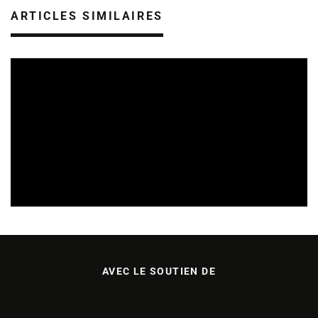
ARTICLES SIMILAIRES
CULTURE & ÉCOLOGIE
ÉTUDES & PUBLICATIONS
07/08/2026
AVEC LE SOUTIEN DE