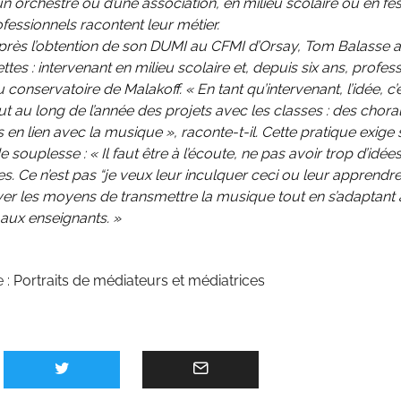
un orchestre ou d’une association, en milieu scolaire ou en fest
fessionnels racontent leur métier.
près l’obtention de son DUMI au CFMI d’Orsay, Tom Balasse a 
ttes : intervenant en milieu scolaire et, depuis six ans, profess
 conservatoire de Malakoff. « En tant qu’intervenant, l’idée, c’
t au long de l’année des projets avec les classes : des chora
 en lien avec la musique », raconte-t-il. Cette pratique exige 
 souplesse : « Il faut être à l’écoute, ne pas avoir trop d’idée
. Ce n’est pas “je veux leur inculquer ceci ou leur apprendre 
ver les moyens de transmettre la musique tout en s’adaptant
 aux enseignants. »
e :
Portraits de médiateurs et médiatrices