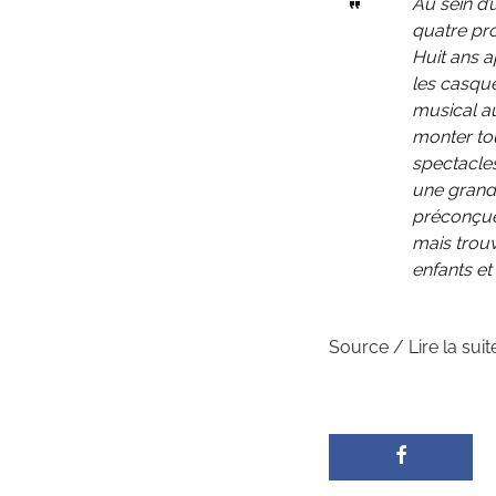
Au sein d’
quatre pro
Huit ans a
les casque
musical au
monter tou
spectacles
une grande
préconçues
mais trou
enfants et
Source / Lire la suit