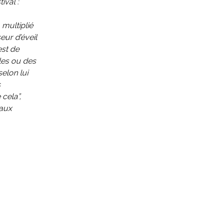
ival :
multiplié
eur d’éveil
est de
les ou des
selon lui
s
cela”,
 aux