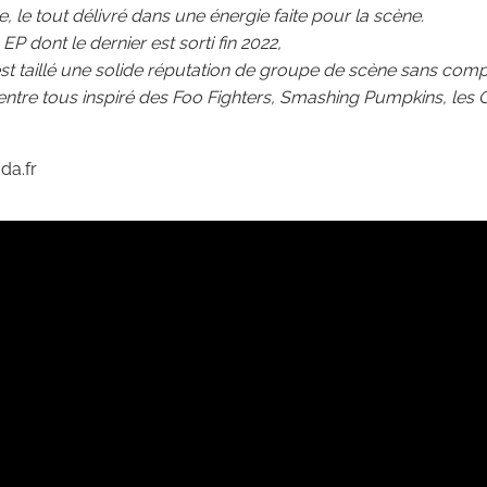
 le tout délivré dans une énergie faite pour la scène.
P dont le dernier est sorti fin 2022,
 taillé une solide réputation de groupe de scène sans com
entre tous inspiré des Foo Fighters, Smashing Pumpkins, les 
da.fr