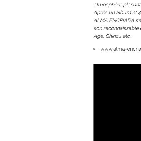
atmosphère planante,
Après un album et 4 E
ALMA ENCRIADA s’est
son reconnaissable 
Age, Ghinzu etc..
www.alma-encria