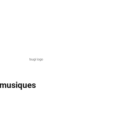
tsugi logo
s musiques