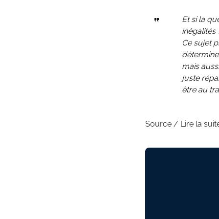
Et si la q
inégalités 
Ce sujet 
déterminen
mais aussi
juste répa
être au tr
Source / Lire la suite