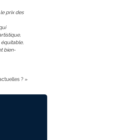
le prix des
qui
rtistique,
 équitable,
et bien-
actuelles ? »