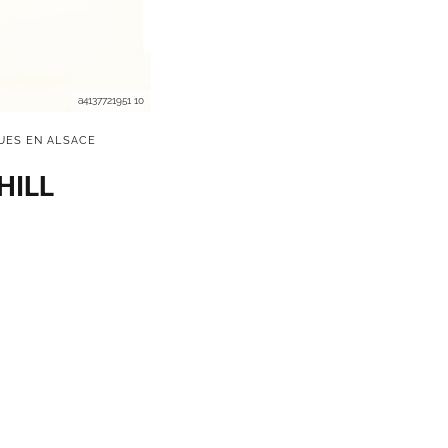
a4137721951 10
UES EN ALSACE
 HILL