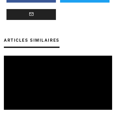
ARTICLES SIMILAIRES
REVUE DE PRESSE
VEILLE INDUSTRIE PHONOGRAPHIQUE
07/08/2026