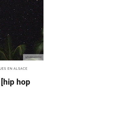
whateverest
UES EN ALSACE
[hip hop