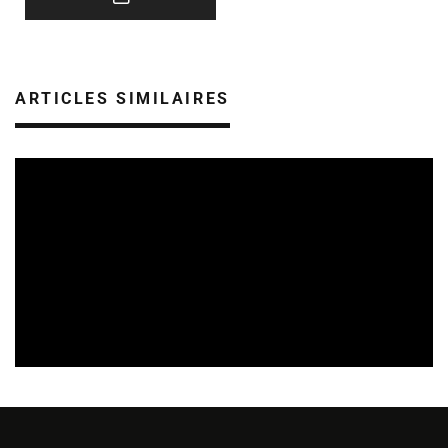
ARTICLES SIMILAIRES
SORTIES DE DISQUES EN ALSACE
05/08/2026