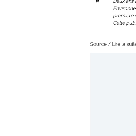
Deux ans 
Environnem
première é
Cette publ
Source / Lire la suit