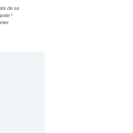
ats de sa
pale !
nier.