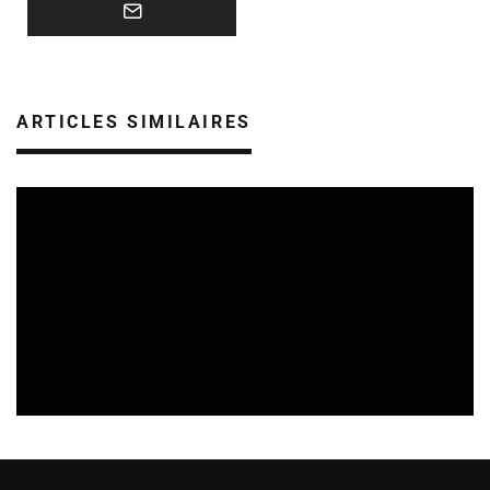
ARTICLES SIMILAIRES
REVUE DE PRESSE
VEILLE INDUSTRIE PHONOGRAPHIQUE
07/08/2026