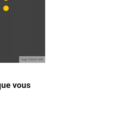
logo france info
 que vous