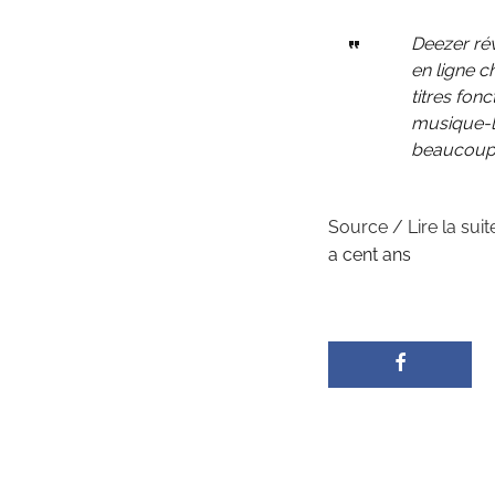
Deezer rév
en ligne c
titres fon
musique-là
beaucoup s
Source / Lire la suit
a cent ans