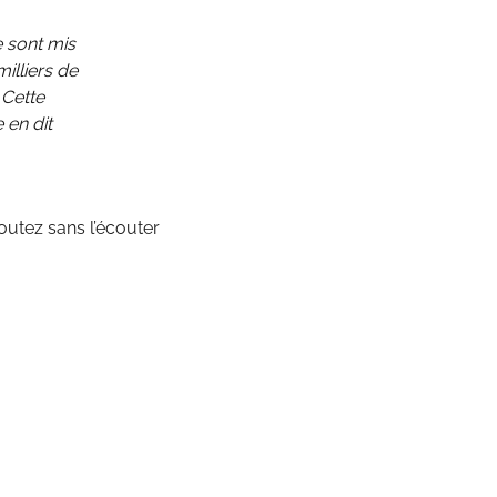
e sont mis
illiers de
 Cette
 en dit
outez sans l’écouter