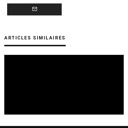
ARTICLES SIMILAIRES
REVUE DE PRESSE
VEILLE INDUSTRIE PHONOGRAPHIQUE
07/08/2026