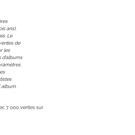
ères
is ans),
is. Le
ventes de
r les
us d’albums
aramètres.
res
tistes
l album.
ec 7 000 ventes sur