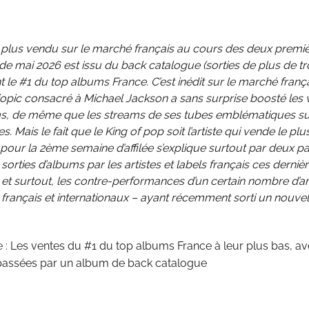
e plus vendu sur le marché français au cours des deux premi
e mai 2026 est issu du back catalogue (sorties de plus de tro
 le #1 du top albums France. C’est inédit sur le marché frança
opic consacré à Michael Jackson a sans surprise boosté les 
s, de même que les streams de ses tubes emblématiques su
s. Mais le fait que le King of pop soit l’artiste qui vende le pl
pour la 2ème semaine d’affilée s’explique surtout par deux p
sorties d’albums par les artistes et labels français ces derniè
et surtout, les contre-performances d’un certain nombre d’ar
français et internationaux – ayant récemment sorti un nouve
e :
Les ventes du #1 du top albums France à leur plus bas, av
passées par un album de back catalogue