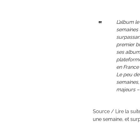
L’album l
semaines d
surpassant
premier bi
ses album
plateforme
en France 
Le peu de 
semaines, 
majeurs – 
Source / Lire la suit
une semaine, et sur