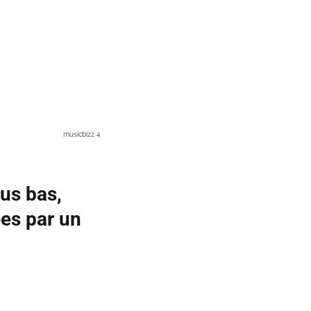
musicbizz 4
us bas,
es par un