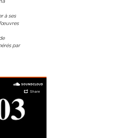
m’a
er à ses
d’œuvres
 de
nérés par