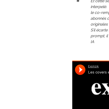
Et cette s
interpelé.
le co-remp
abonnés d
originales
S’il écart
prompt, il
IA