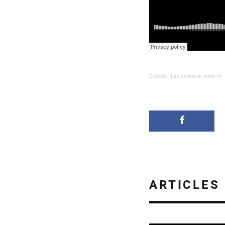
Explizik
·
Les covers et remix IA
ARTICLES