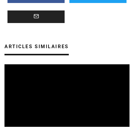
ARTICLES SIMILAIRES
REVUE DE PRESSE
VEILLE INDUSTRIE PHONOGRAPHIQUE
07/08/2026