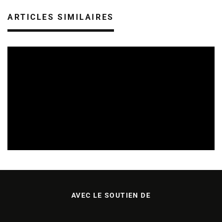
ARTICLES SIMILAIRES
REVUE DE PRESSE
VEILLE INDUSTRIE PHONOGRAPHIQUE
04/08/2026
AVEC LE SOUTIEN DE