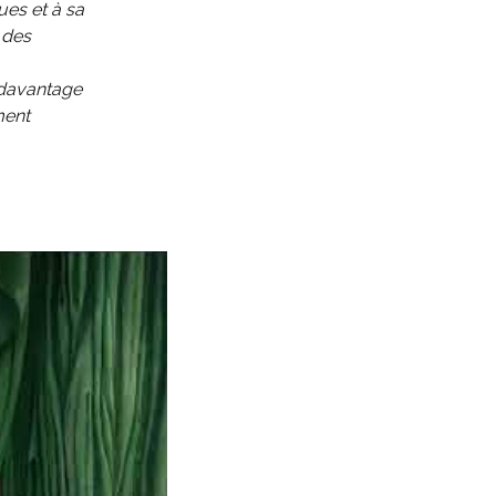
ues et à sa
 des
e davantage
ment