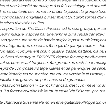
lévisées des années 60 et 70 : des arrangements audacieux, 
 et une intensité dramatique à la fois nostalgique et actuell
e se contente pas de réinterpréter le passé ; le groupe l’enri
 compositions originales qui semblent tout droit sorties d’un 
de séries télévisées cultes.
a séparation de The Clash, Prisoner est le seul groupe qui c
Leur musique, inspirée par une femme qui a réussi par elle-
son genre : une sorte de bande originale post-punk imaginair
inématographique rencontre l’énergie du garage rock. » – Jo
ormation comprenant chant, guitare, basse, batterie, clavier
e cuivres dynamique, PRISONER déploie l’envergure d’un en
out en conservant l’urgence d’un groupe de rock. Leur musiq
’esprit de compositeurs légendaires et de génériques de série
s emblématiques pour créer une œuvre viscérale et vivante, 
quilibré de groove, de puissance et de grandeur.
isait John Lennon : « Le rock français, c’est comme le vin ang
as. “La femme qui s’était faite toute seule” de Prisoner… prouve 
»
a chanteuse Susanne Pemmerl et le guitariste Philippe Simon