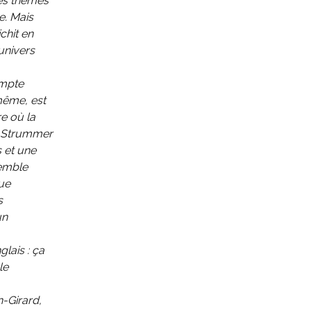
des thèmes
e. Mais
chit en
univers
ompte
même, est
e où la
e Strummer
s et une
semble
ue
s
un
lais : ça
le
-Girard,