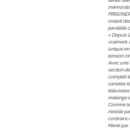
séries té
mémorables
PRISONER n
créant des
parallèle 
« Depuis l
vraiment. 
unique en 
tension c
Avec une f
section d
complet t
canalise l
télévisée
mélange é
Comme le d
n’existe p
contraire.
Mené par l