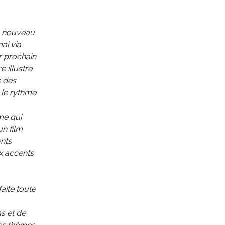
n nouveau
mai via
 prochain
 illustre
e des
 le rythme
me qui
un film
ents
ux accents
faite toute
s et de