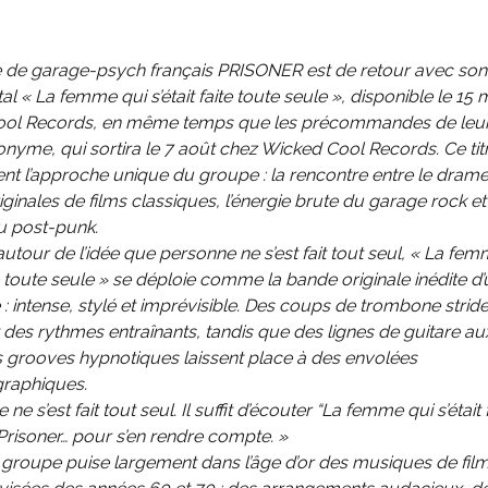
 de garage-psych français PRISONER est de retour avec so
tal « La femme qui s’était faite toute seule », disponible le 15 
ol Records, en même temps que les précommandes de leur
yme, qui sortira le 7 août chez Wicked Cool Records. Ce titre
nt l’approche unique du groupe : la rencontre entre le dram
ginales de films classiques, l’énergie brute du garage rock et
 post-punk.
autour de l’idée que personne ne s’est fait tout seul, « La fem
ite toute seule » se déploie comme la bande originale inédite d’
 : intense, stylé et imprévisible. Des coups de trombone strid
 des rythmes entraînants, tandis que des lignes de guitare a
s grooves hypnotiques laissent place à des envolées
raphiques.
ne s’est fait tout seul. Il suffit d’écouter “La femme qui s’était 
Prisoner… pour s’en rendre compte. »
groupe puise largement dans l’âge d’or des musiques de film