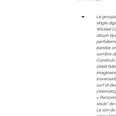
Le groupe
single digi
Wicked Co
album épon
parfaiteme
bandes ori
sombre du
Construit 
s’était fa
imaginaire
traversent
surf et de
cinématog
« Personne 
seule” de 
Le son du 