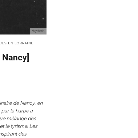
Wysteria
UES EN LORRAINE
/ Nancy]
inaire de Nancy, en
 par la harpe à
sique mélange des
t le lyrisme. Les
inspirant des