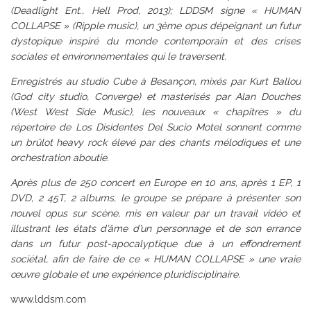
(Deadlight Ent., Hell Prod, 2013); LDDSM signe « HUMAN
COLLAPSE » (Ripple music), un 3ème opus dépeignant un futur
dystopique inspiré du monde contemporain et des crises
sociales et environnementales qui le traversent.
Enregistrés au studio Cube à Besançon, mixés par Kurt Ballou
(God city studio, Converge) et masterisés par Alan Douches
(West West Side Music), les nouveaux « chapitres » du
répertoire de Los Disidentes Del Sucio Motel sonnent comme
un brûlot heavy rock élevé par des chants mélodiques et une
orchestration aboutie.
Après plus de 250 concert en Europe en 10 ans, après 1 EP, 1
DVD, 2 45T, 2 albums, le groupe se prépare à présenter son
nouvel opus sur scène, mis en valeur par un travail vidéo et
illustrant les états d’âme d’un personnage et de son errance
dans un futur post-apocalyptique due à un effondrement
sociétal, afin de faire de ce « HUMAN COLLAPSE » une vraie
œuvre globale et une expérience pluridisciplinaire.
www.lddsm.com