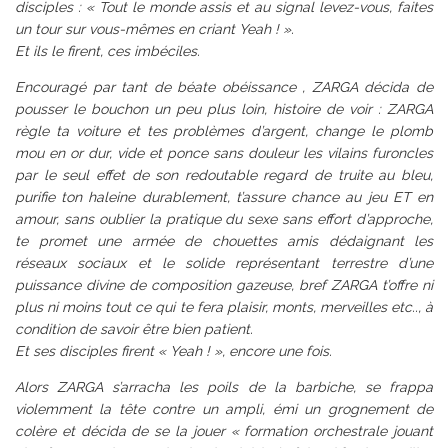
disciples : « Tout le monde assis et au signal levez-vous, faites
un tour sur vous-mêmes en criant Yeah ! ».
Et ils le firent, ces imbéciles.
Encouragé par tant de béate obéissance , ZARGA décida de
pousser le bouchon un peu plus loin, histoire de voir : ZARGA
règle ta voiture et tes problèmes d’argent, change le plomb
mou en or dur, vide et ponce sans douleur les vilains furoncles
par le seul effet de son redoutable regard de truite au bleu,
purifie ton haleine durablement, t’assure chance au jeu ET en
amour, sans oublier la pratique du sexe sans effort d’approche,
te promet une armée de chouettes amis dédaignant les
réseaux sociaux et le solide représentant terrestre d’une
puissance divine de composition gazeuse, bref ZARGA t’offre ni
plus ni moins tout ce qui te fera plaisir, monts, merveilles etc.., à
condition de savoir être bien patient.
Et ses disciples firent « Yeah ! », encore une fois.
Alors ZARGA s’arracha les poils de la barbiche, se frappa
violemment la tête contre un ampli, émi un grognement de
colère et décida de se la jouer « formation orchestrale jouant