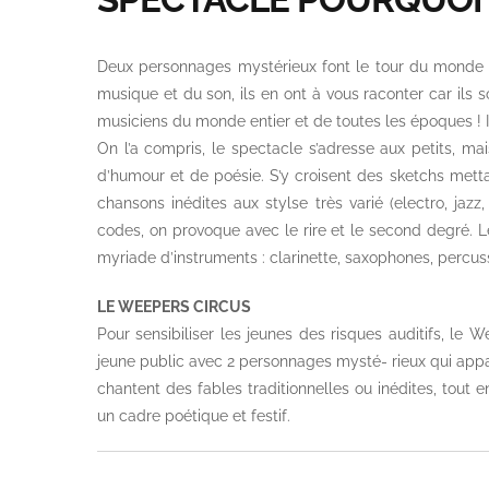
Deux personnages mystérieux font le tour du monde 
musique et du son, ils en ont à vous raconter car ils so
musiciens du monde entier et de toutes les époques ! I
On l’a compris, le spectacle s’adresse aux petits, m
d’humour et de poésie. S’y croisent des sketchs metta
chansons inédites aux stylse très varié (electro, jazz
codes, on provoque avec le rire et le second degré.
myriade d’instruments : clarinette, saxophones, percuss
LE WEEPERS CIRCUS
Pour sensibiliser les jeunes des risques auditifs, le
jeune public avec 2 personnages mysté- rieux qui appa
chantent des fables traditionnelles ou inédites, tout
un cadre poétique et festif.