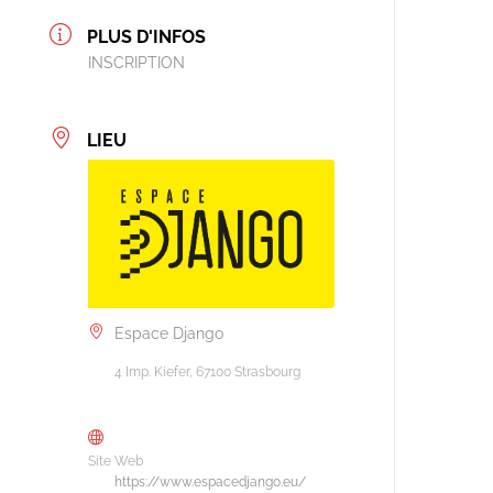
PLUS D'INFOS
INSCRIPTION
LIEU
Espace Django
4 Imp. Kiefer, 67100 Strasbourg
Site Web
https://www.espacedjango.eu/