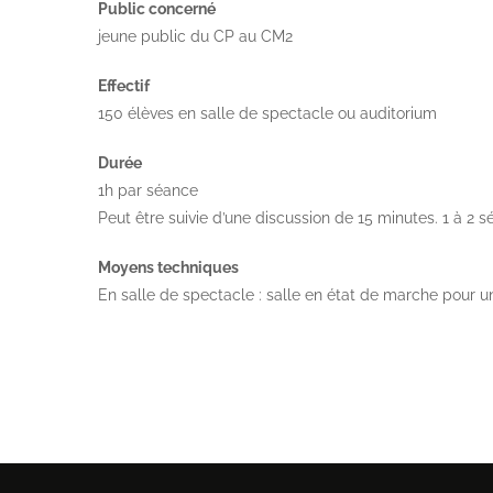
Public concerné
jeune public du CP au CM2
Effectif
150 élèves en salle de spectacle ou auditorium
Durée
1h par séance
Peut être suivie d’une discussion de 15 minutes. 1 à 2 s
Moyens techniques
En salle de spectacle : salle en état de marche pour 