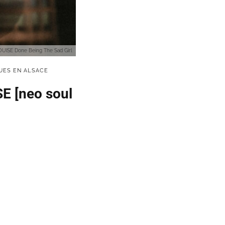
OUISE Done Being The Sad Girl
UES EN ALSACE
SE [neo soul