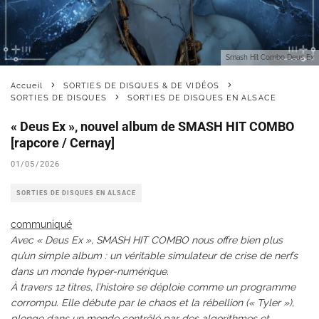
Smash Hit Combo Deus Ex
Accueil
SORTIES DE DISQUES & DE VIDÉOS
SORTIES DE DISQUES
SORTIES DE DISQUES EN ALSACE
« Deus Ex », nouvel album de SMASH HIT COMBO
[rapcore / Cernay]
01/05/2026
SORTIES DE DISQUES EN ALSACE
communiqué
Avec « Deus Ex », SMASH HIT COMBO nous offre bien plus
qu’un simple album : un véritable simulateur de crise de nerfs
dans un monde hyper-numérique.
À travers 12 titres, l’histoire se déploie comme un programme
corrompu. Elle débute par le chaos et la rébellion (« Tyler »),
plonge dans un monde contrôlé par des algorithmes et