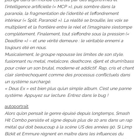
l’intelligence artificielle (« MCP »), puis sombre dans la
paranoïa, la fragmentation de l’identité et l’effondrement
intérieur (« Split, Paranoid »). La réalité se brouille, les voix se
multiplient et la frontière entre le réel et l’imaginaire s’estompe
complètement. Finalement, tout s’effondre sous la pression («
Deadline ») – et une vérité demeure : le véritable ennemi a
toujours été en nous.
Musicalement, le groupe repousse les limites de son style,
fusionnant nu metal, metalcore, deathcore, djent et drum’n’bass
pour créer un son brutal, moderne et addictif. Rap, cris et chant
clair s’entrechoquent comme des processus conflictuels dans
un système surchargé.
« Deus Ex » est bien plus qu’un simple album. C’est une panne
système. Appuyez sur lecture. Entrez dans le bug !
autoportrait
Alors qu’on pensait le genre épuisé depuis longtemps, Smash
Hit Combo persiste et signe depuis plus de 10 ans dans un rap
métal qui doit beaucoup à la scène US des années 90. Si Limp
Bizkit et Emmure règnent en maître dans les influences du