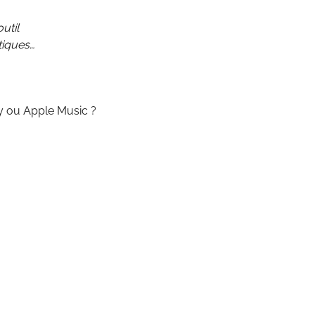
util
tiques…
fy ou Apple Music ?