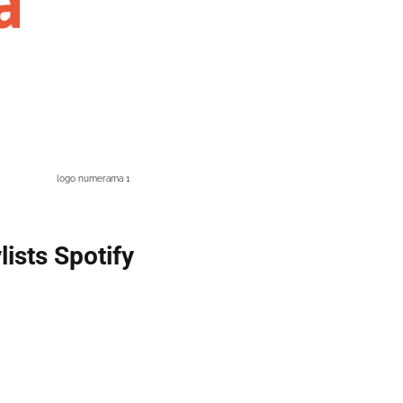
logo numerama 1
ists Spotify