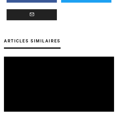
ARTICLES SIMILAIRES
REVUE DE PRESSE
VEILLE INDUSTRIE PHONOGRAPHIQUE
09/08/2026