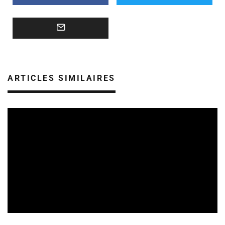
ARTICLES SIMILAIRES
REVUE DE PRESSE
VEILLE INDUSTRIE PHONOGRAPHIQUE
09/08/2026