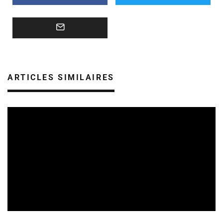
ARTICLES SIMILAIRES
REVUE DE PRESSE
VEILLE INDUSTRIE PHONOGRAPHIQUE
08/08/2026