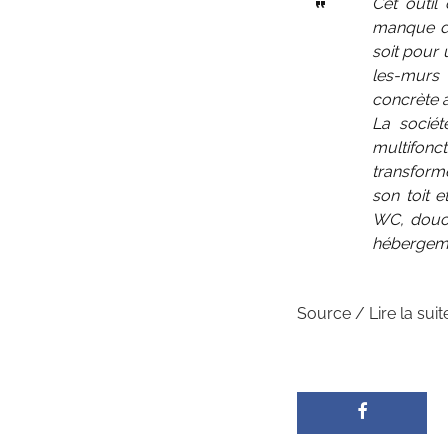
Cet outil
manque de 
soit pour
les-murs 
concrète 
La sociét
multifonct
transform
son toit 
WC, douch
hébergeme
Source / Lire la suit