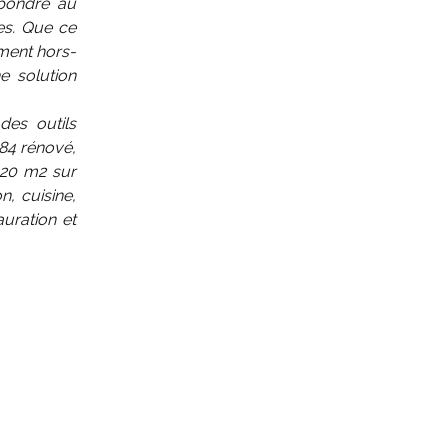
épondre au
res. Que ce
ment hors-
e solution
des outils
984 rénové,
 20 m2 sur
, cuisine,
uration et