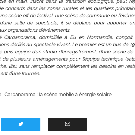
 clé en main, inscrit dans la transition écologique, peut r
concerts dans les zones rurales et les quartiers prioritai
 une scène off de festival, une scène de commune ou l’événe
d’une salle de spectacle, il se déplace pour apporter un
aux organisations d’événements.
é Carpanorama, domiciliée à Eu en Normandie, conçoit 
ions dédiés au spectacle vivant. Le premier est un bus de 1
é puis équipé d’un studio d’enregistrement, d’une scène de
et de plusieurs aménagements pour l’équipe technique (salon
e, lits), sans remplacer complètement les besoins en resta
nt d’une tournée.
e :
Carpanorama : la scène mobile à énergie solaire