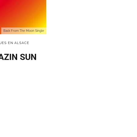
Back From The Moon Single
UES EN ALSACE
LAZIN SUN