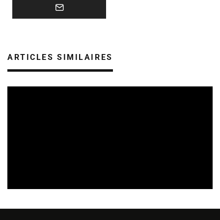
ARTICLES SIMILAIRES
AIDES AUX PROJETS
CULTURE ÉPICÈNE
12/06/2026