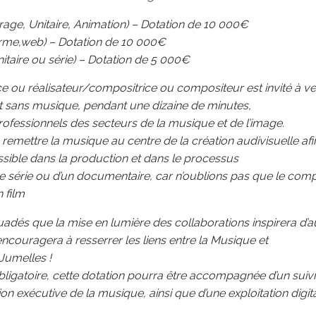
rage, Unitaire, Animation) – Dotation de 10 000€
orme,web) – Dotation de 10 000€
taire ou série) – Dotation de 5 000€
ce ou réalisateur/compositrice ou compositeur est invité à ve
et sans musique, pendant une dizaine de minutes,
ofessionnels des secteurs de la musique et de l’image.
 remettre la musique au centre de la création audivisuelle afin
sible dans la production et dans le processus
une série ou d’un documentaire, car n’oublions pas que le comp
 film
és que la mise en lumière des collaborations inspirera d’au
encouragera à resserrer les liens entre la Musique et
Jumelles !
bligatoire, cette dotation pourra être accompagnée d’un suivi é
ion exécutive de la musique, ainsi que d’une exploitation digit