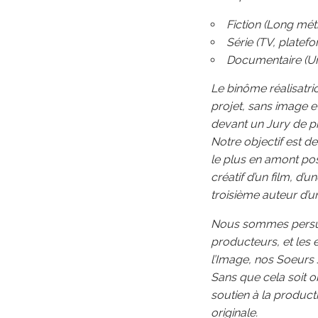
Fiction (Long mét
Série (TV, platef
Documentaire (Uni
Le binôme réalisatri
projet, sans image 
devant un Jury de pr
Notre objectif est de
le plus en amont pos
créatif d’un film, d’
troisième auteur d’un
Nous sommes persuad
producteurs, et les 
l’Image, nos Soeurs 
Sans que cela soit o
soutien à la product
originale.