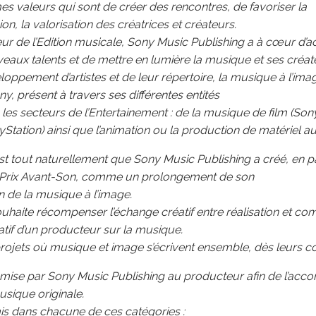
 valeurs qui sont de créer des rencontres, de favoriser la
ion, la valorisation des créatrices et créateurs.
eur de l’Edition musicale, Sony Music Publishing a à cœur d
aux talents et de mettre en lumière la musique et ses créat
loppement d’artistes et de leur répertoire, la musique à l’ima
y, présent à travers ses différentes entités
les secteurs de l’Entertainement : de la musique de film (Sony
yStation) ainsi que l’animation ou la production de matériel a
est tout naturellement que Sony Music Publishing a créé, en p
e Prix Avant-Son, comme un prolongement de son
on de la musique à l’image.
uhaite récompenser l’échange créatif entre réalisation et comp
tif d’un producteur sur la musique.
rojets où musique et image s’écrivent ensemble, dès leurs c
emise par Sony Music Publishing au producteur afin de l’acc
sique originale.
mis dans chacune de ces catégories :