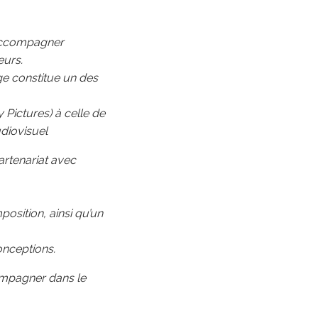
’accompagner
eurs.
ge constitue un des
 Pictures) à celle de
udiovisuel
artenariat avec
osition, ainsi qu’un
onceptions.
ompagner dans le