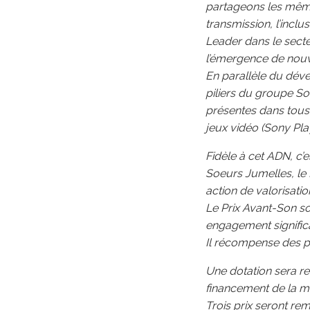
partageons les mêmes
transmission, l’inclus
Leader dans le sect
l’émergence de nouve
En parallèle du déve
piliers du groupe Son
présentes dans tous 
jeux vidéo (Sony Pla
Fidèle à cet ADN, c’
Soeurs Jumelles, l
action de valorisati
Le Prix Avant-Son so
engagement significa
Il récompense des p
Une dotation sera r
financement de la mu
Trois prix seront re