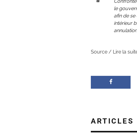
Confronté 
le gouvern
afin de se
intérieur b
annulation
Source / Lire la suit
ARTICLES