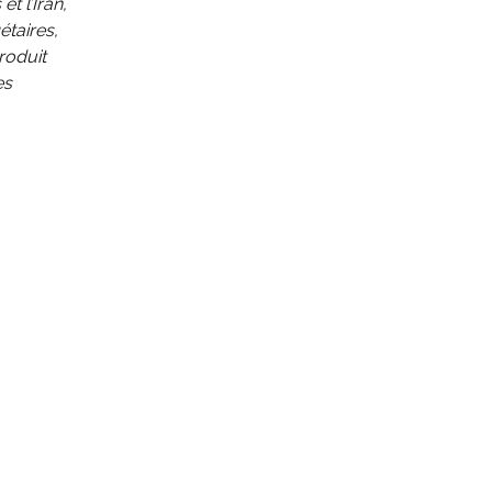
t l’Iran,
étaires,
produit
es