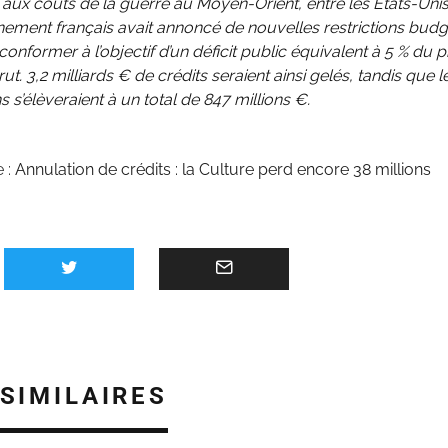
aux coûts de la guerre au Moyen-Orient, entre les États-Unis e
ement français avait annoncé de nouvelles restrictions budg
 conformer à l’objectif d’un déficit public équivalent à 5 % du 
rut. 3,2 milliards € de crédits seraient ainsi gelés, tandis que l
s s’élèveraient à un total de 847 millions €.
e :
Annulation de crédits : la Culture perd encore 38 millions
 SIMILAIRES