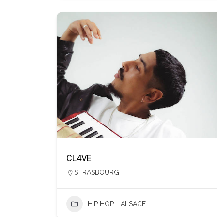
CL4VE
STRASBOURG
HIP HOP - ALSACE