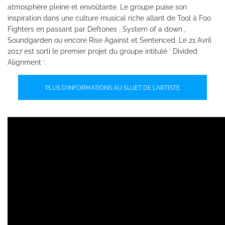
atmosphère pleine et envoûtante. Le groupe puise son
inspiration dans une culture musical riche allant de Tool à Foo
Fighters en passant par Deftones , System of a down ,
Soundgarden ou encore Rise Against et Sentenced. Le 21 Avril
2017 est sorti le premier projet du groupe intitulé ‘ Divided
Alignment ‘.
PLUS D'INFORMATIONS AU SUJET DE L'ARTISTE