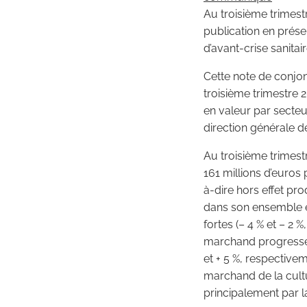
Au troisième trimest
publication en prése
d’avant-crise sanitair
Cette note de conjo
troisième trimestre 2
en valeur par secteu
direction générale d
Au troisième trimest
161 millions d’euros 
à-dire hors effet pro
dans son ensemble et
fortes (– 4 % et – 2 
marchand progressent
et + 5 %, respective
marchand de la cultu
principalement par l