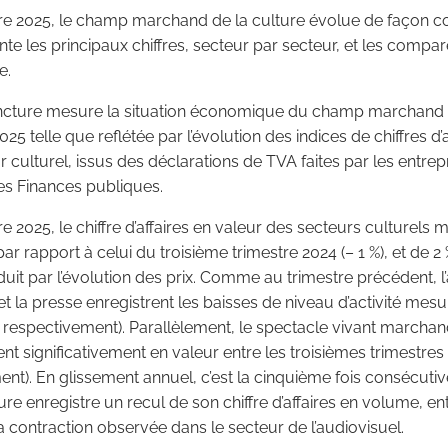
re 2025, le champ marchand de la culture évolue de façon con
nte les principaux chiffres, secteur par secteur, et les compar
e.
ncture mesure la situation économique du champ marchand d
025 telle que reflétée par l’évolution des indices de chiffres d
r culturel, issus des déclarations de TVA faites par les entrep
es Finances publiques.
re 2025, le chiffre d’affaires en valeur des secteurs culturels
par rapport à celui du troisième trimestre 2024 (– 1 %), et de 2
duit par l’évolution des prix. Comme au trimestre précédent, l’
 la presse enregistrent les baisses de niveau d’activité mesu
%, respectivement). Parallèlement, le spectacle vivant marchan
 significativement en valeur entre les troisièmes trimestres 
ment). En glissement annuel, c’est la cinquième fois consécut
re enregistre un recul de son chiffre d’affaires en volume, en
a contraction observée dans le secteur de l’audiovisuel.