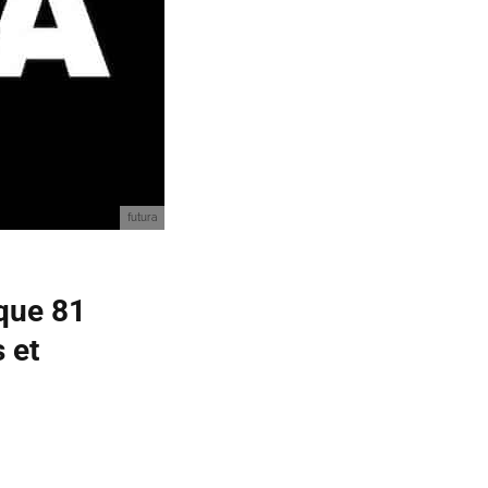
futura
 que 81
 et