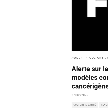
Accueil
CULTURE & 
Alerte sur l
modèles con
cancérigèn
27/02/2026
CULTURE & SANTÉ
REVU