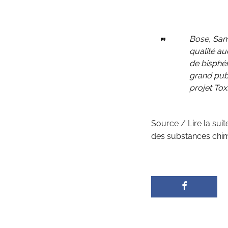
Bose, Sam
qualité au
de bisphé
grand publ
projet ToxF
Source / Lire la suit
des substances chim