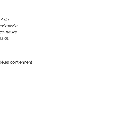
et de
néralisée
écouteurs
es du
dèles contiennent